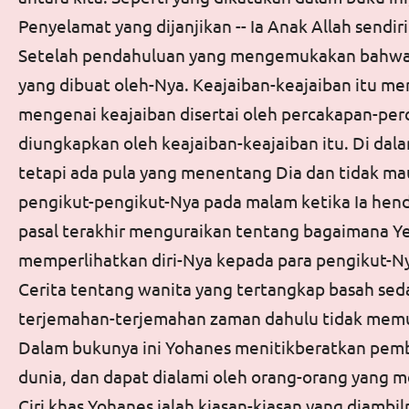
Penyelamat yang dijanjikan -- Ia Anak Allah send
Setelah pendahuluan yang mengemukakan bahwa Sa
yang dibuat oleh-Nya. Keajaiban-keajaiban itu me
mengenai keajaiban disertai oleh percakapan-per
diungkapkan oleh keajaiban-keajaiban itu. Di da
tetapi ada pula yang menentang Dia dan tidak m
pengikut-pengikut-Nya pada malam ketika Ia hen
pasal terakhir menguraikan tentang bagaimana Yes
memperlihatkan diri-Nya kepada para pengikut-Nya
Cerita tentang wanita yang tertangkap basah sed
terjemahan-terjemahan zaman dahulu tidak memuat
Dalam bukunya ini Yohanes menitikberatkan pemberi
dunia, dan dapat dialami oleh orang-orang yang m
Ciri khas Yohanes ialah kiasan-kiasan yang diambil