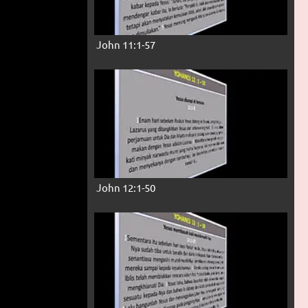
John 11:1-57
John 12:1-50