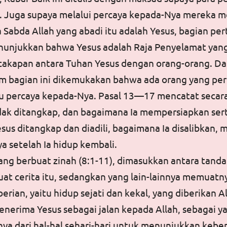
iri. Juga supaya melalui percaya kepada-Nya mereka 
bda Allah yang abadi itu adalah Yesus, bagian per
nunjukkan bahwa Yesus adalah Raja Penyelamat yang d
cakapan antara Tuhan Yesus dengan orang-orang. Dar
lam bagian ini dikemukakan bahwa ada orang yang pe
au percaya kepada-Nya. Pasal 13—17 mencatat secar
dak ditangkap, dan bagaimana Ia mempersiapkan sert
us ditangkap dan diadili, bagaimana Ia disalibkan, 
 setelah Ia hidup kembali.
ang berbuat zinah (8:1-11), dimasukkan antara tand
 cerita itu, sedangkan yang lain-lainnya memuatny
an, yaitu hidup sejati dan kekal, yang diberikan All
enerima Yesus sebagai jalan kepada Allah, sebagai 
nya dari hal-hal sehari-hari untuk menunjukkan kebena