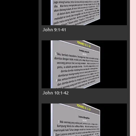
John 9:1-41
John 10:1-42