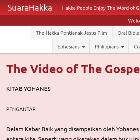
Skip to main content
SuaraHakka
Hakka People Enjoy The Word of G
Wel
The Hakka Pontianak Jesus Film
Oral Bible
Ephesians
Philippians
Co
The Video of The Gospe
KITAB YOHANES
PENGANTAR
Dalam Kabar Baik yang disampaikan oleh
Yohanes
antara kita. Seperti yang dikatakan dalam buku i