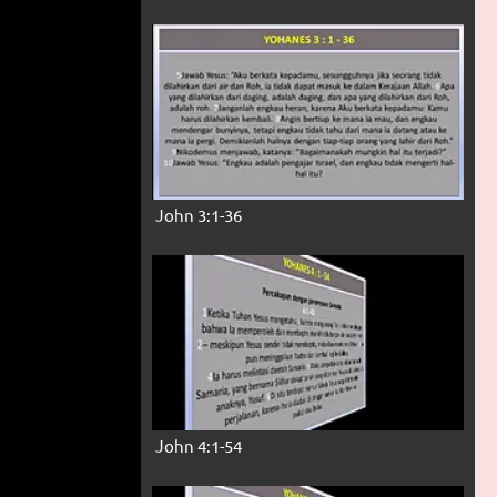
John 3:1-36
John 4:1-54