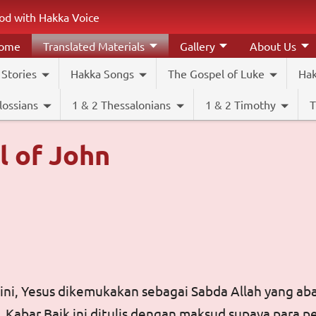
od with Hakka Voice
come
Translated Materials
Gallery
About Us
 Stories
Hakka Songs
The Gospel of Luke
Hak
lossians
1 & 2 Thessalonians
1 & 2 Timothy
T
l of John
ini, Yesus dikemukakan sebagai Sabda Allah yang aba
ni, Kabar Baik ini ditulis dengan maksud supaya para