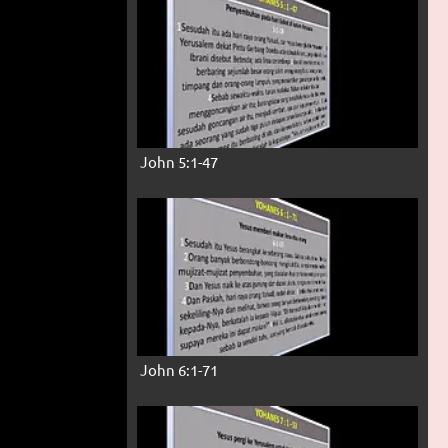
John 5:1-47
John 6:1-71