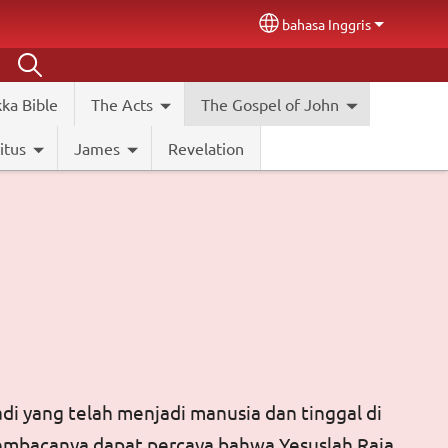
bahasa Inggris
Select your language
ka Bible
The Acts
The Gospel of John
itus
James
Revelation
di yang telah menjadi manusia dan tinggal di
 pembacanya dapat percaya bahwa Yesuslah Raja