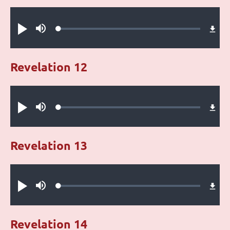
Audio file
Loaded
:
Play
Mute
0.22%
Revelation 12
Audio file
Loaded
:
Play
Mute
0.28%
Revelation 13
Audio file
Loaded
:
Play
Mute
0.29%
Revelation 14