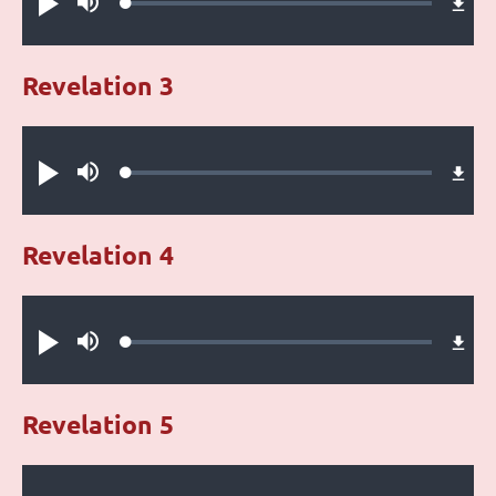
Loaded
:
Play
Mute
0.19%
Revelation 3
Audio file
Loaded
:
Play
Mute
0.23%
Revelation 4
Audio file
Loaded
:
Play
Mute
0.42%
Revelation 5
Audio file