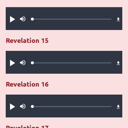
Audio file
Loaded
:
Play
Mute
0.22%
Revelation 15
Audio file
Loaded
:
Play
Mute
0.51%
Revelation 16
Audio file
Loaded
:
Play
Mute
0.23%
Revelation 17