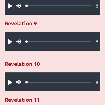
Loaded
:
Play
Mute
0.39%
Revelation 9
Audio file
Loaded
:
Play
Mute
0.28%
Revelation 10
Audio file
Loaded
:
Play
Mute
0.49%
Revelation 11