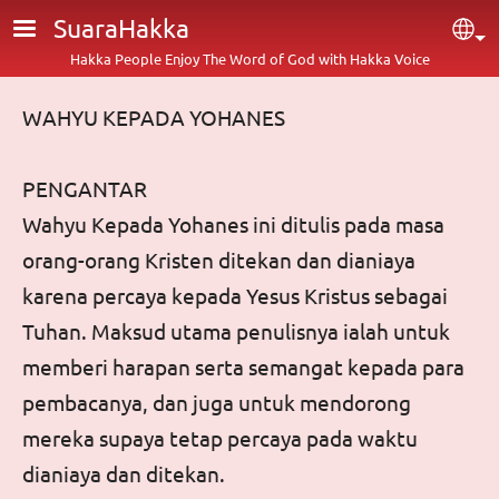
Skip to main content
SuaraHakka
Sel
Hakka People Enjoy The Word of God with Hakka Voice
WAHYU KEPADA YOHANES
PENGANTAR
Wahyu Kepada Yohanes
ini ditulis pada masa
orang-orang Kristen ditekan dan dianiaya
karena percaya kepada Yesus Kristus sebagai
Tuhan. Maksud utama penulisnya ialah untuk
memberi harapan serta semangat kepada para
pembacanya, dan juga untuk mendorong
mereka supaya tetap percaya pada waktu
dianiaya dan ditekan.