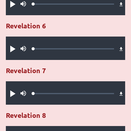
Loaded
:
Play
Mute
0.32%
Revelation 6
Audio file
Loaded
:
Play
Mute
0.27%
Revelation 7
Audio file
Loaded
:
Play
Mute
0.34%
Revelation 8
Audio file