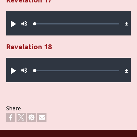
Audio file
Loaded
:
Play
Mute
0.27%
Revelation 18
Audio file
Loaded
:
Play
Mute
0.18%
Share
Footer