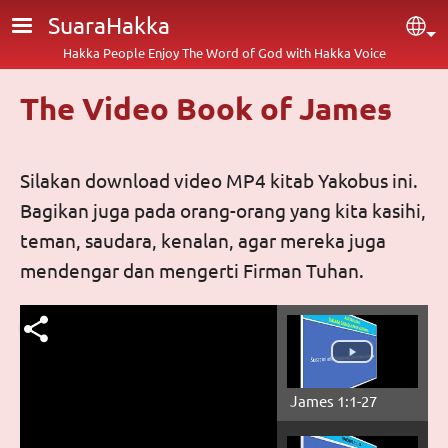
Skip to main content
SuaraHakka
Sel
Hakka People Enjoy The Word of God with Hakka Voice
The Video Book of James
Silakan download video MP4 kitab Yakobus ini.
Bagikan juga pada orang-orang yang kita kasihi,
teman, saudara, kenalan, agar mereka juga
mendengar dan mengerti Firman Tuhan.
James 1:1-27