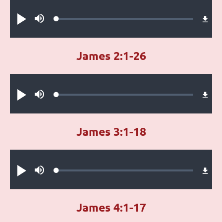
Audio file
Loaded
:
Play
Mute
0.28%
James 2:1-26
Audio file
Loaded
:
Play
Mute
0.26%
James 3:1-18
Audio file
Loaded
:
Play
Mute
0.39%
James 4:1-17