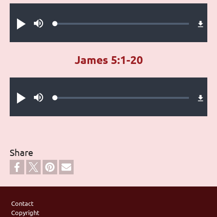
Audio file
Loaded
:
Play
Mute
0.40%
James 5:1-20
Audio file
Loaded
:
Play
Mute
0.33%
Share
Footer
Contact
Copyright