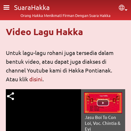
Lompat ke isi utama
SuaraHakka
Sel
Orang Hakka Menikmati Firman Dengan Suara Hakka
Video Lagu Hakka
Untuk lagu-lagu rohani juga tersedia dalam
bentuk video, atau dapat juga diakses di
channel Youtube kami di Hakka Pontianak.
Atau klik
disini
.
Jasu Boi To Con
Loi, Voc. Chintia &
Evi