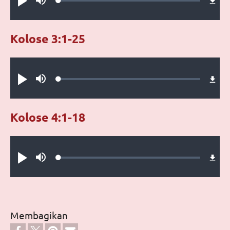
Loaded
:
Putar
Bisu
0.25%
Kolose 3:1-25
Audio file
Loaded
:
Putar
Bisu
0.30%
Kolose 4:1-18
Audio file
Loaded
:
Putar
Bisu
0.37%
Membagikan