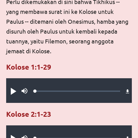
Perlu dikemukakan di sini bahwa Tikhikus --
yang membawa surat ini ke Kolose untuk
Paulus -- ditemani oleh Onesimus, hamba yang
disuruh oleh Paulus untuk kembali kepada
tuannya, yaitu Filemon, seorang anggota
jemaat di Kolose.
Kolose 1:1-29
Audio file
Loaded
:
Putar
Bisu
0.19%
Kolose 2:1-23
Audio file