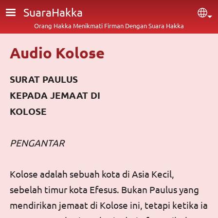
Lompat ke isi utama
SuaraHakka
Sel
Orang Hakka Menikmati Firman Dengan Suara Hakka
Audio Kolose
SURAT PAULUS
KEPADA JEMAAT DI
KOLOSE
PENGANTAR
Kolose adalah sebuah kota di Asia Kecil,
sebelah timur kota Efesus. Bukan Paulus yang
mendirikan jemaat di Kolose ini, tetapi ketika ia