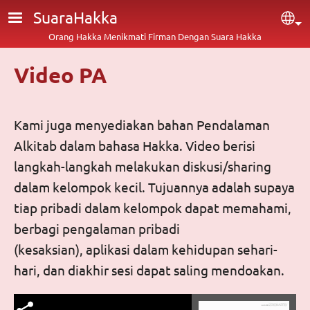
Lompat ke isi utama
SuaraHakka
Sel
Orang Hakka Menikmati Firman Dengan Suara Hakka
Video PA
Kami juga menyediakan bahan Pendalaman
Alkitab dalam bahasa Hakka. Video berisi
langkah-langkah melakukan diskusi/sharing
dalam kelompok kecil. Tujuannya adalah supaya
tiap pribadi dalam kelompok dapat memahami,
berbagi pengalaman pribadi
(kesaksian), aplikasi dalam kehidupan sehari-
hari, dan diakhir sesi dapat saling mendoakan.