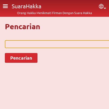
Lompat ke isi utama
SuaraHakka
Sel
Orang Hakka Menikmati Firman Dengan Suara Hakka
Pencarian