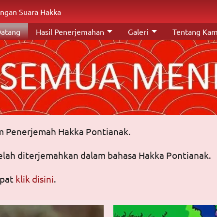
ngan Suara Hakka
Datang
Hasil Penerjemahan
Galeri
Tentang Kam
im Penerjemah Hakka Pontianak.
 telah diterjemahkan dalam bahasa Hakka Pontianak.
apat
klik disini
.