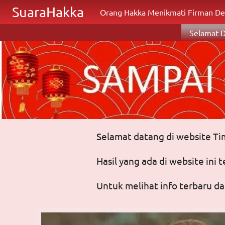
Lompat ke isi utama
SuaraHakka
Orang Hakka Menikmati Firman De
Selamat 
Selamat datang di website T
Hasil yang ada di website ini
Untuk melihat info terbaru d